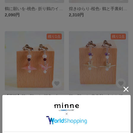
鶴に願いを-桃色- 折り鶴のイヤーフック【和紙×レジンのカラフル和風アクセサリー】
煌きゆらり-桜色- 鶴と手裏剣の和風イヤーフック【和紙×レジンのカラフル和風アクセサリー】
2,090円
2,310円
残り1点
残り1点
【再販】鶴に願いを-桜色- 小さな折り鶴ピアス/イヤリング【和紙×レジンのカラフル和風アクセサリー】
鶴に願いを-空色鼠- 小さな折り鶴ピアス/イヤリング【和紙×レジンのカラフル和風アクセサリー】
1,980円
1,980円
残り1点
残り1点