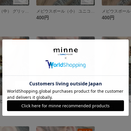
メビウスボール（中） グリッター ブラック ピアス
メビウスボール（小） ユニコーンカラー ピンク ピアス
400円
400円
残り1点
フェイクパールとリングパーツのピアス
ゴールド ピアス
パール風 ゴー
400円
300円