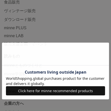
食品販売
ヴィンテージ販売
ダウンロード販売
minne PLUS
minne LAB
販売支援企画・イベント
読みもの
minneとものづくりと
minne学習帖
ニュース
minneの本
企業の方へ