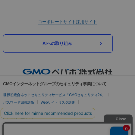
コーポレートサイト
採用サイト
AIへの取り組み
GMOインターネットグループのセキュリティ事業について
世界初総合ネットセキュリティサービス「GMOセキュリティ24」
パスワード漏洩診断
Webサイトリスク診断
セキュリティ相談AIチャットボット
実在証明・盗聴対策
サイバー攻撃対策（GMOサイバーセキュリティ byイエラエ）
サイバー攻撃対策（GMO Flatt Security）
なりすまし対策