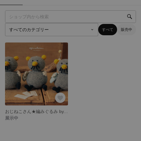
すべて
販売中
おじねこさん★編みぐるみ by.かぎらぼ
展示中