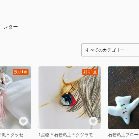
レター
残り1点
残り1点
1点物＊ヒンメリ風＊タッセルピアス
1点物＊石粉粘土＊クジラモチーフ＊サテンリボンピアス
石粉粘土ブロー