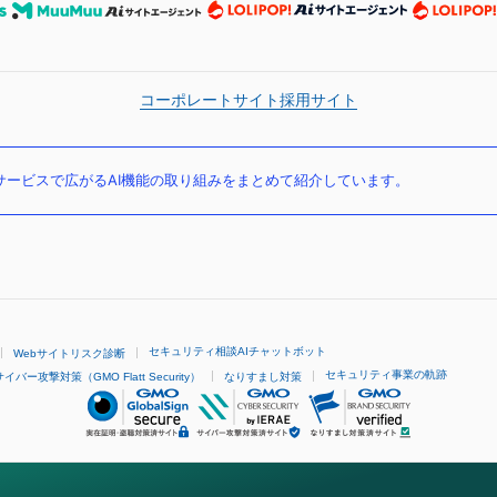
コーポレートサイト
採用サイト
ービスで広がるAI機能の取り組みをまとめて紹介しています。
セキュリティ相談AIチャットボット
Webサイトリスク診断
セキュリティ事業の軌跡
サイバー攻撃対策（GMO Flatt Security）
なりすまし対策