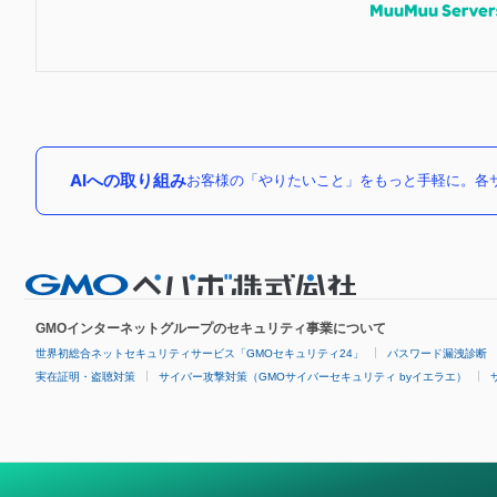
AIへの取り組み
お客様の「やりたいこと」をもっと手軽に。各サ
GMOインターネットグループのセキュリティ事業について
世界初総合ネットセキュリティサービス「GMOセキュリティ24」
パスワード漏洩診断
実在証明・盗聴対策
サイバー攻撃対策（GMOサイバーセキュリティ byイエラエ）