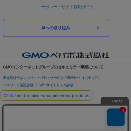
コーポレートサイト
採用サイト
AIへの取り組み
GMOインターネットグループのセキュリティ事業について
世界初総合ネットセキュリティサービス「GMOセキュリティ24」
パスワード漏洩診断
Webサイトリスク診断
セキュリティ相談AIチャットボット
実在証明・盗聴対策
サイバー攻撃対策（GMOサイバーセキュリティ byイエラエ）
サイバー攻撃対策（GMO Flatt Security）
なりすまし対策
セキュリティ事業の軌跡