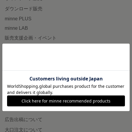
ダウンロード販売
minne PLUS
minne LAB
販売支援企画・イベント
読みもの
minneとものづくりと
minne学習帖
ニュース
minneの本
企業の方へ
広告出稿について
大口注文について