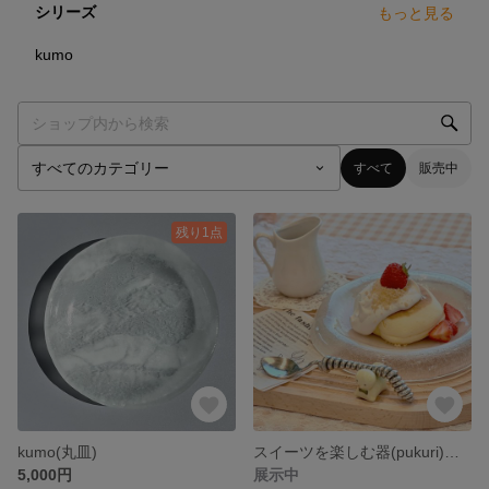
シリーズ
もっと見る
1
点
kumo
すべて
販売中
残り1点
kumo(丸皿)
スイーツを楽しむ器(pukuri)とカトラリー
5,000円
展示中