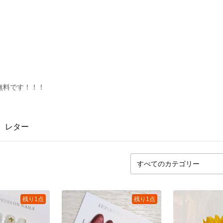
無料です！！！
レター
残り1点
残り1点