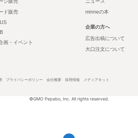
ージ販売
ニュース
ード販売
minneの本
LUS
企業の方へ
AB
広告出稿について
企画・イベント
大口注文について
用
プライバシーポリシー
会社概要
採用情報
メディアキット
©GMO Pepabo, Inc. All rights reserved.