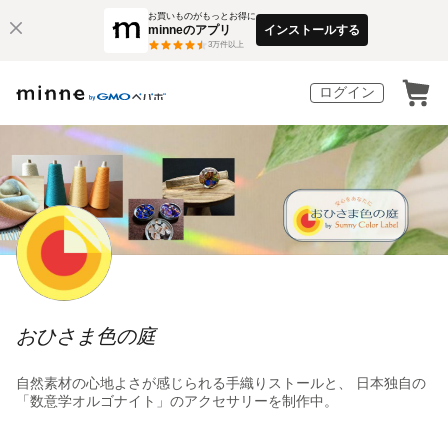
お買いものがもっとお得に
minneのアプリ
インストールする
3
万件以上
ログイン
おひさま色の庭
自然素材の心地よさが感じられる手織りストールと、 日本独自の
「数意学オルゴナイト」のアクセサリーを制作中。