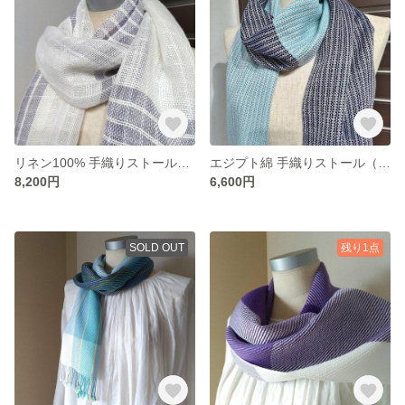
リネン100% 手織りストール（ラベンダー格子2408）
エジプト綿 手織りストール（2403-2）
8,200円
6,600円
SOLD OUT
残り1点