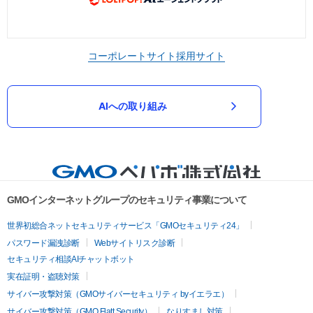
コーポレートサイト
採用サイト
AIへの取り組み
GMOインターネットグループのセキュリティ事業について
世界初総合ネットセキュリティサービス「GMOセキュリティ24」
パスワード漏洩診断
Webサイトリスク診断
セキュリティ相談AIチャットボット
実在証明・盗聴対策
サイバー攻撃対策（GMOサイバーセキュリティ byイエラエ）
サイバー攻撃対策（GMO Flatt Security）
なりすまし対策