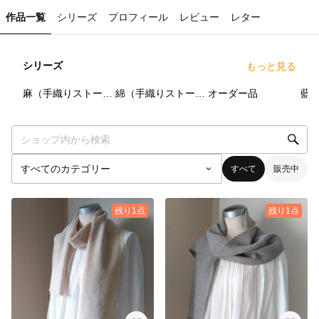
作品一覧
シリーズ
プロフィール
レビュー
レター
シリーズ
もっと見る
6
点
9
点
1
点
麻（手織りストール）
綿（手織りストール）
オーダー品
藍
すべて
販売中
残り1点
残り1点