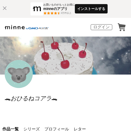
お買いものがもっとお得に
minneのアプリ
インストールする
3
万件以上
ログイン
🐊おひるねコアラ🐊
作品一覧
シリーズ
プロフィール
レター