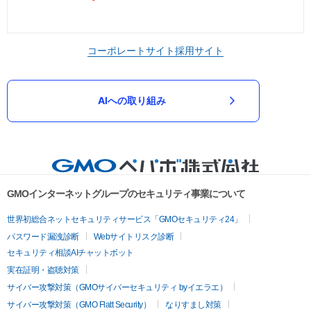
コーポレートサイト
採用サイト
AIへの取り組み
GMOインターネットグループのセキュリティ事業について
世界初総合ネットセキュリティサービス「GMOセキュリティ24」
パスワード漏洩診断
Webサイトリスク診断
セキュリティ相談AIチャットボット
実在証明・盗聴対策
サイバー攻撃対策（GMOサイバーセキュリティ byイエラエ）
サイバー攻撃対策（GMO Flatt Security）
なりすまし対策