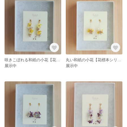
咲きこぼれる和紙の小花【花標本シリーズ】黄色 イヤリング(ピアス) 和風 和紙 和装 卒業式 着物
丸い和紙の小花【花標本シリーズ】黄色 イヤリング(ピアス) 和風 和紙 和装 卒業式 着物
展示中
展示中