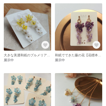
大きな美濃和紙のプルメリア♪【花標本シリーズ】イヤリング(ピアス) 和風 和紙 和装 着物
和紙でできた藤の花【花標本シリーズ】イヤリング(ピアス) 和風 和紙 和装 着物
展示中
展示中