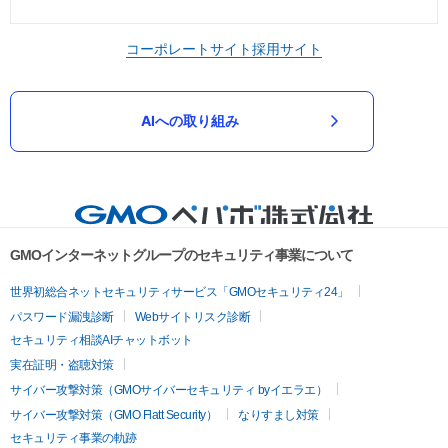
コーポレートサイト
採用サイト
AIへの取り組み
GMOインターネットグループのセキュリティ事業について
世界初総合ネットセキュリティサービス「GMOセキュリティ24」
パスワード漏洩診断
Webサイトリスク診断
セキュリティ相談AIチャットボット
実在証明・盗聴対策
サイバー攻撃対策（GMOサイバーセキュリティ byイエラエ）
サイバー攻撃対策（GMO Flatt Security）
なりすまし対策
セキュリティ事業の軌跡