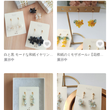
白と黒 モードな和紙イヤリング(ピアス) 和風 和紙 和装 着物 母の日
和紙のミモザボール♪【花標本シリーズ】イヤリング(ピアス) 和風 和紙 和装 卒業式 着物
展示中
展示中