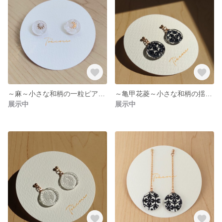
～麻～小さな和柄の一粒ピアス(イヤリング) 千代切紙 折り紙 切り絵 和 和風 和紙 お正月 成人式 着物 浴衣
～亀甲花菱～小さな和柄の揺れるピアス(イヤリング)直径1.6㎝ 千代切紙 折り紙 切り絵 和 和風 和紙 クリスマス お正月 成人式 着物 秋 冬
展示中
展示中