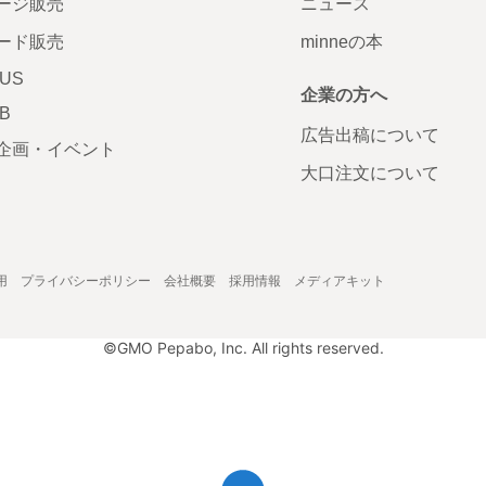
ージ販売
ニュース
ード販売
minneの本
LUS
企業の方へ
AB
広告出稿について
企画・イベント
大口注文について
用
プライバシーポリシー
会社概要
採用情報
メディアキット
©GMO Pepabo, Inc. All rights reserved.