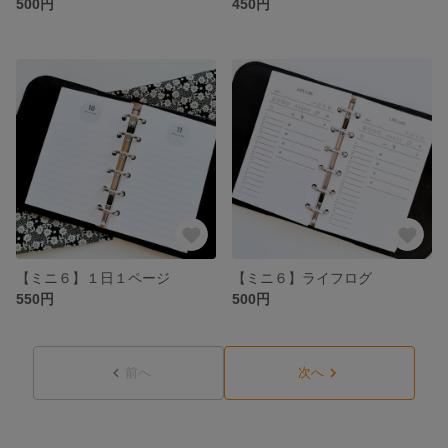
500円
450円
【ミニ６】１日１ページ
【ミニ６】ライフログ
550円
500円
前へ
次へ