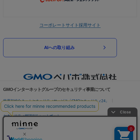
コーポレートサイト
採用サイト
AIへの取り組み
GMOインターネットグループのセキュリティ事業について
世界初総合ネットセキュリティサービス「GMOセキュリティ24」
パスワード漏洩診断
Webサイトリスク診断
セキュリティ相談AIチャットボット
実在証明・盗聴対策
サイバー攻撃対策（GMOサイバーセキュリティ byイエラエ）
サイバー攻撃対策（GMO Flatt Security）
なりすまし対策