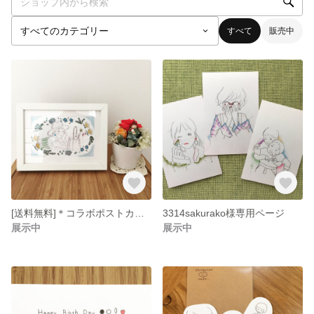
すべて
販売中
[送料無料]＊コラボポストカード＊3枚セット madoka × ohcopocan
3314sakurako様専用ページ
展示中
展示中