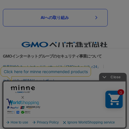
AIへの取り組み
GMOインターネットグループのセキュリティ事業について
世界初総合ネットセキュリティサービス「GMOセキュリティ24」
パスワード漏洩診断
Webサイトリスク診断
セキュリティ相談AIチャットボット
実在証明・盗聴対策
サイバー攻撃対策（GMOサイバーセキュリティ byイエラエ）
サイバー攻撃対策（GMO Flatt Security）
なりすまし対策
セキュリティ事業の軌跡