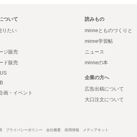
について
読みもの
で売りたい
minneとものづくりと
minne学習帖
ージ販売
ニュース
ード販売
minneの本
LUS
企業の方へ
AB
広告出稿について
企画・イベント
大口注文について
用
プライバシーポリシー
会社概要
採用情報
メディアキット