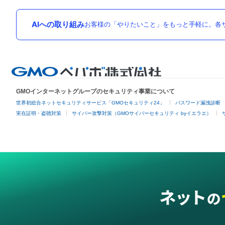
AIへの取り組み
お客様の「やりたいこと」をもっと手軽に。各サ
GMOインターネットグループのセキュリティ事業について
世界初総合ネットセキュリティサービス「GMOセキュリティ24」
パスワード漏洩診断
実在証明・盗聴対策
サイバー攻撃対策（GMOサイバーセキュリティ byイエラエ）