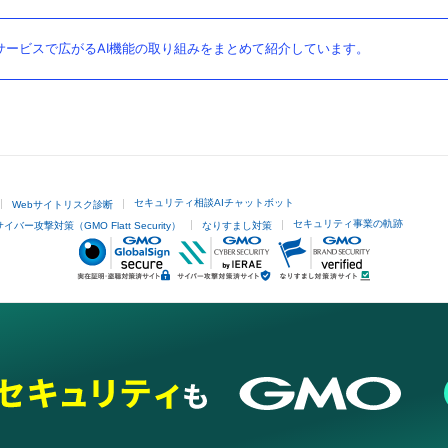
ービスで広がるAI機能の取り組みをまとめて紹介しています。
セキュリティ相談AIチャットボット
Webサイトリスク診断
セキュリティ事業の軌跡
サイバー攻撃対策（GMO Flatt Security）
なりすまし対策