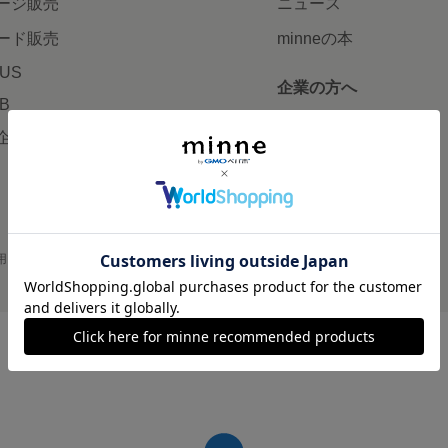
ージ販売
ニュース
ード販売
minneの本
LUS
企業の方へ
AB
広告出稿について
企画・イベント
大口注文について
用
プライバシーポリシー
会社概要
採用情報
メディアキット
©GMO Pepabo, Inc. All rights reserved.