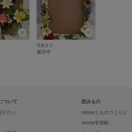
写真立て
展示中
について
読みもの
で売りたい
minneとものづくりと
minne学習帖