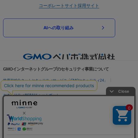
コーポレートサイト
採用サイト
AIへの取り組み
GMOインターネットグループのセキュリティ事業について
世界初総合ネットセキュリティサービス「GMOセキュリティ24」
パスワード漏洩診断
Webサイトリスク診断
セキュリティ相談AIチャットボット
実在証明・盗聴対策
サイバー攻撃対策（GMOサイバーセキュリティ byイエラエ）
サイバー攻撃対策（GMO Flatt Security）
なりすまし対策
セキュリティ事業の軌跡