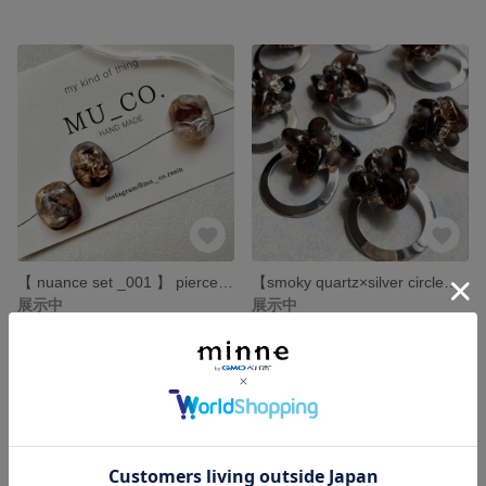
【 nuance set _001 】 pierce / earring ピアス/イヤリング ニュアンスデザイン
【smoky quartz×silver circle】ピアス
展示中
展示中