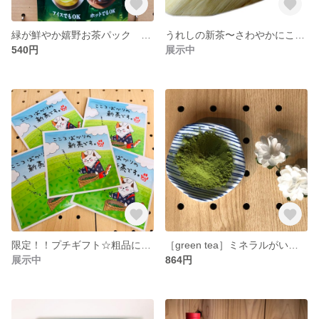
緑が鮮やか嬉野お茶パック 紐付きティーパック
うれしの新茶〜さわやかにこだわったお茶を飲んでみませんか？
540円
展示中
限定！！プチギフト☆粗品に旬の物〜2021年のうれしの新茶は今しか飲めない👍お茶ってこんなに美味しいんだっ！
［green tea］ミネラルがいっぱい☆新鮮粉末緑茶〜手軽に楽しむ〜30g入
展示中
864円