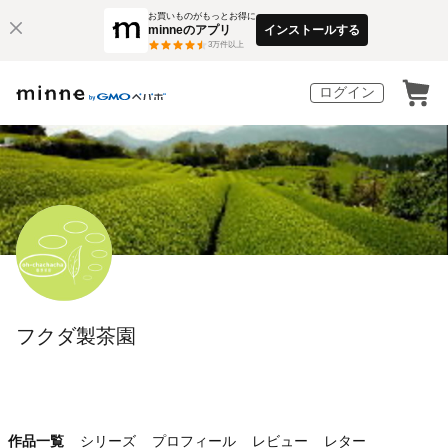
お買いものがもっとお得に
minneのアプリ
インストールする
3
万件以上
ログイン
フクダ製茶園
作品一覧
シリーズ
プロフィール
レビュー
レター