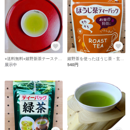
⭐︎送料無料⭐︎嬉野新茶テースティングセット
嬉野茶を使ったほうじ茶・玄米茶・和紅茶3種から1つ選べます
展示中
540円