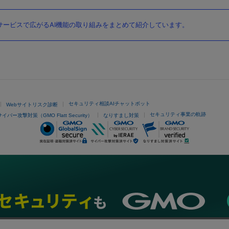
ービスで広がるAI機能の取り組みをまとめて紹介しています。
セキュリティ相談AIチャットボット
Webサイトリスク診断
セキュリティ事業の軌跡
サイバー攻撃対策（GMO Flatt Security）
なりすまし対策