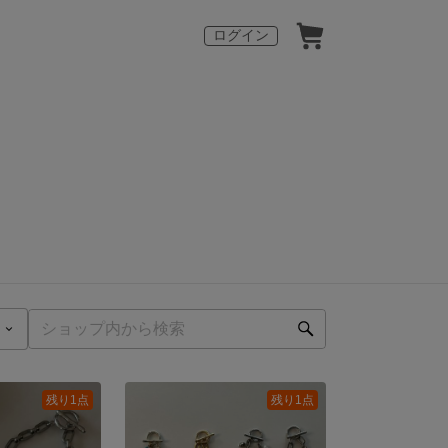
ログイン
残り1点
残り1点