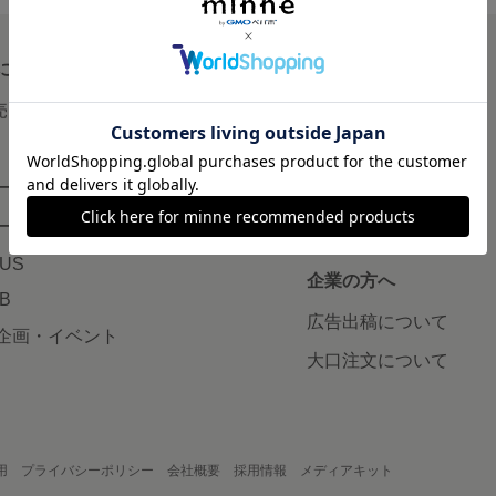
について
読みもの
で売りたい
minneとものづくりと
minne学習帖
ージ販売
ニュース
ード販売
minneの本
LUS
企業の方へ
AB
広告出稿について
企画・イベント
大口注文について
用
プライバシーポリシー
会社概要
採用情報
メディアキット