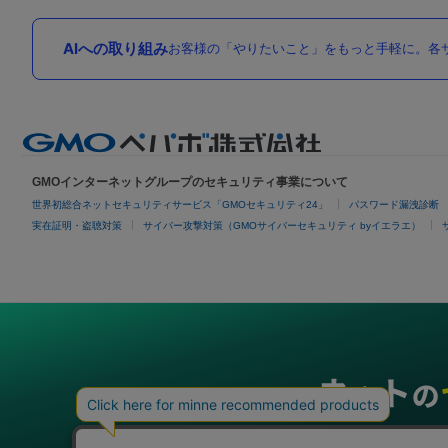
AIへの取り組み
お客様の「やりたいこと」をもっと手軽に。各サ
GMOインターネットグループのセキュリティ事業について
世界初総合ネットセキュリティサービス「GMOセキュリティ24」
パスワード漏洩診断
実在証明・盗聴対策
サイバー攻撃対策（GMOサイバーセキュリティ byイエラエ）