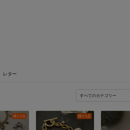
レター
残り1点
残り1点