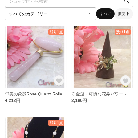
すべて
販売中
残り1点
残り1点
♡美の象徴Rose Quartz Roller stick♡
♡金運・可憐な花弁パワーストーン リング♡
4,212円
2,160円
残り1点