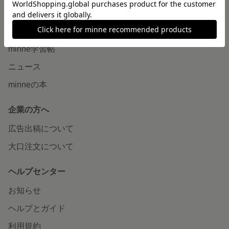
読みもの
minneとものづくりと
minne学習帖
ニュース
minneの本
企業の方へ
広告出稿について
大口注文について
ヘルプセンター
お知らせ
ヘルプとガイド
利用規約