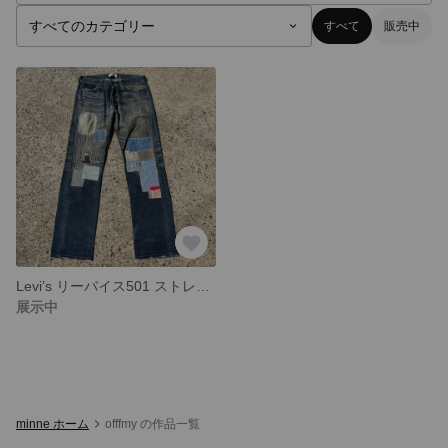
すべて
販売中
Levi’s リーバイス501 ストレートデニム 刺し子 刺子 襤褸 BORO
展示中
minne ホーム
offfmy の作品一覧