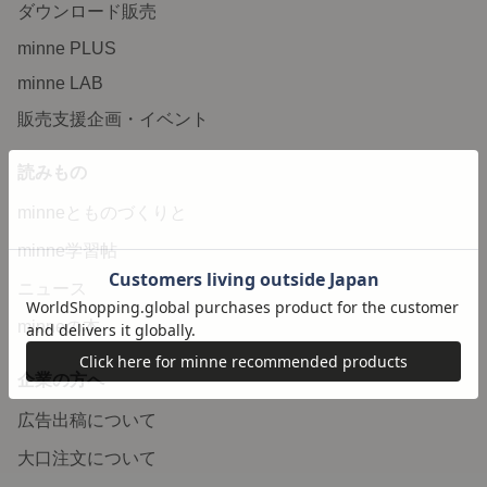
ダウンロード販売
minne PLUS
minne LAB
販売支援企画・イベント
読みもの
minneとものづくりと
minne学習帖
ニュース
minneの本
企業の方へ
広告出稿について
大口注文について