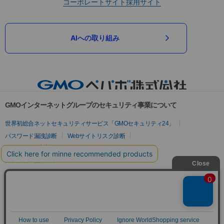
コーポレートサイト
採用サイト
AIへの取り組み
GMOインターネットグループのセキュリティ事業について
世界初総合ネットセキュリティサービス「GMOセキュリティ24」
パスワード漏洩診断
Webサイトリスク診断
セキュリティ相談AIチャットボット
実在証明・盗聴対策
サイバー攻撃対策（GMOサイバーセキュリティ byイエラエ）
サイバー攻撃対策（GMO Flatt Security）
なりすまし対策
セキュリティ事業の軌跡