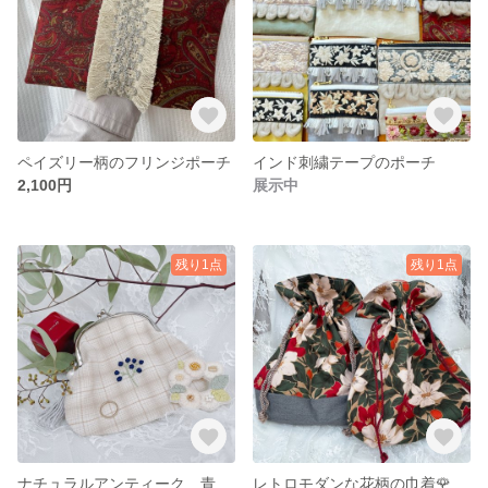
ペイズリー柄のフリンジポーチ
インド刺繍テープのポーチ
2,100円
展示中
残り1点
残り1点
ナチュラルアンティーク 青い実の刺繍がま口
レトロモダンな花柄の巾着🌹