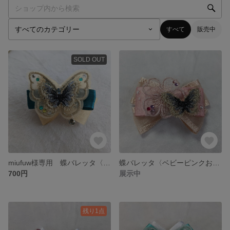
すべて
販売中
SOLD OUT
miufuw様専用 蝶バレッタ〈アンティークグリーン＆ゴールド〉
蝶バレッタ〈ベビーピンクお花バージョン〉
700円
展示中
残り1点