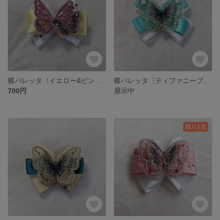
蝶バレッタ〈イエロー&ピンク〉
蝶バレッタ〈ティファニーブルー②〉
700円
展示中
残り1点