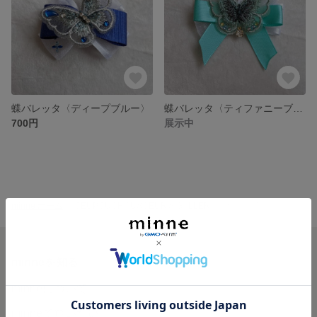
蝶バレッタ〈ディープブルー〉
蝶バレッタ〈ティファニーブルー〉
700円
展示中
minne ホーム
OEUPOUCHOUSOEUR'S GALLERY の作品一覧
minneを知る
minneについて
minneで買いたい