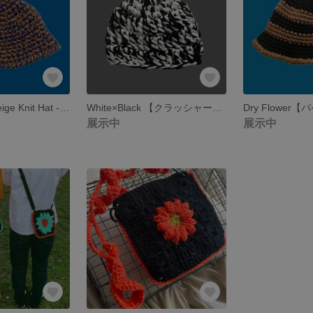
【blue×brownbeige Knit Hat -ニットハット🫐🤎】
White×Black 【クラッシャーハット】-22:40-
展示中
展示中