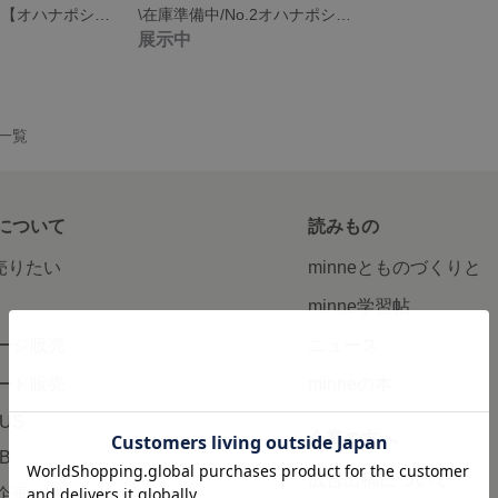
Ohana pochette【オハナポシェット】
\在庫準備中/No.2オハナポシシエット-orange-
展示中
品一覧
について
読みもの
で売りたい
minneとものづくりと
minne学習帖
ージ販売
ニュース
ード販売
minneの本
LUS
企業の方へ
AB
広告出稿について
企画・イベント