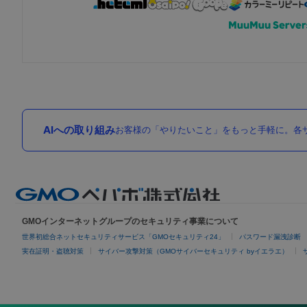
AIへの取り組み
お客様の「やりたいこと」をもっと手軽に。各サ
GMOインターネットグループのセキュリティ事業について
世界初総合ネットセキュリティサービス「GMOセキュリティ24」
パスワード漏洩診断
実在証明・盗聴対策
サイバー攻撃対策（GMOサイバーセキュリティ byイエラエ）