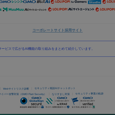
コーポレートサイト
採用サイト
ービスで広がるAI機能の取り組みをまとめて紹介しています。
セキュリティ相談AIチャットボット
Webサイトリスク診断
セキュリティ事業の軌跡
サイバー攻撃対策（GMO Flatt Security）
なりすまし対策