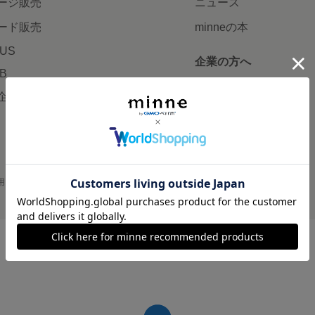
ージ販売
ニュース
ード販売
minneの本
LUS
企業の方へ
AB
広告出稿について
企画・イベント
大口注文について
用
プライバシーポリシー
会社概要
採用情報
メディアキット
©GMO Pepabo, Inc. All rights reserved.