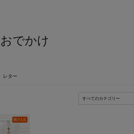
におでかけ
レター
残り1点