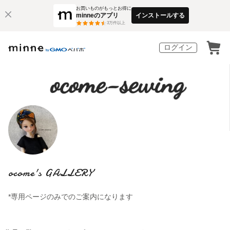
お買いものがもっとお得に
minneのアプリ
インストールする
3
万件以上
ログイン
ocome's GALLERY
*専用ページのみでのご案内になります