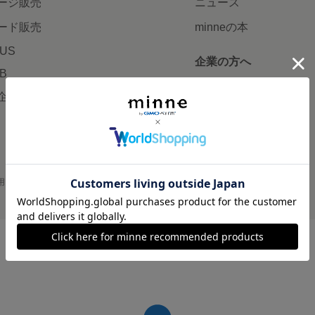
ージ販売
ニュース
ード販売
minneの本
LUS
企業の方へ
AB
広告出稿について
企画・イベント
大口注文について
用
プライバシーポリシー
会社概要
採用情報
メディアキット
©GMO Pepabo, Inc. All rights reserved.