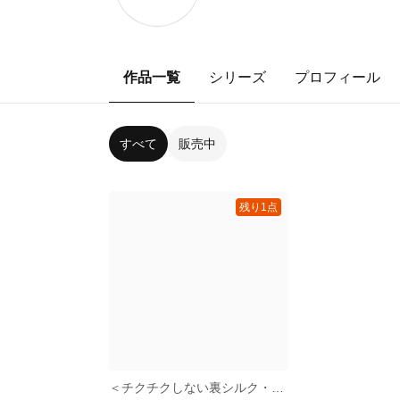
作品一覧
シリーズ
プロフィール
すべて
販売中
残り1点
＜チクチクしない裏シルク・メイクや皮脂汚れの目立ちにくい内側ブラウン＞和装プリーツマスク・お鼻ノーズワイヤー入り