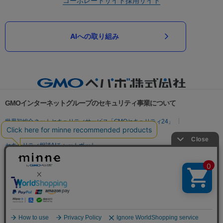
コーポレートサイト
採用サイト
AIへの取り組み
GMOインターネットグループのセキュリティ事業について
世界初総合ネットセキュリティサービス「GMOセキュリティ24」
パスワード漏洩診断
Webサイトリスク診断
セキュリティ相談AIチャットボット
実在証明・盗聴対策
サイバー攻撃対策（GMOサイバーセキュリティ byイエラエ）
サイバー攻撃対策（GMO Flatt Security）
なりすまし対策
セキュリティ事業の軌跡