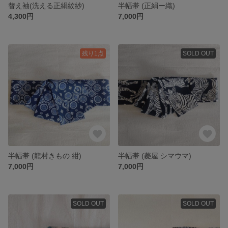
替え袖(洗える正絹紋紗)
半幅帯 (正絹ー織)
4,300円
7,000円
残り1点
SOLD OUT
半幅帯 (龍村きもの 紺)
半幅帯 (菱屋 シマウマ)
7,000円
7,000円
SOLD OUT
SOLD OUT