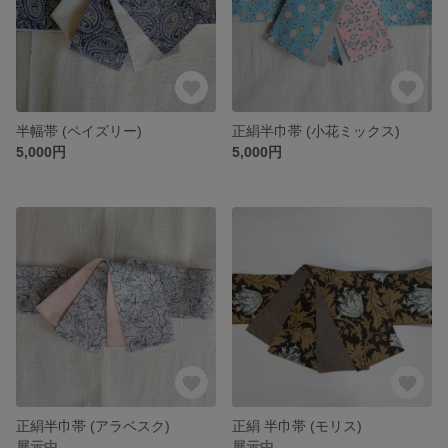
半幅帯 (ペイズリー)
正絹半巾帯 (小花ミックス)
5,000円
5,000円
正絹半巾帯 (アラベスク)
正絹 半巾帯 (モリス)
展示中
展示中