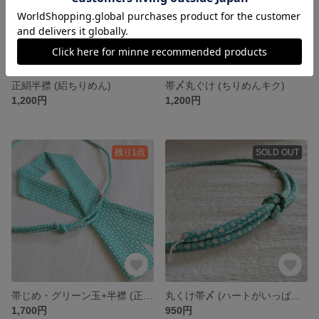
正絹半襟 (絽ちりめん)
帯〆丸ぐけ (ちりめんキク)
1,200円
1,200円
残り1点
SOLD OUT
帯じめ・グリーン玉+半襟 (正絹・ハートがいっぱい)
丸くけ帯〆 (ハートがいっぱい ビーズ)
1,700円
950円