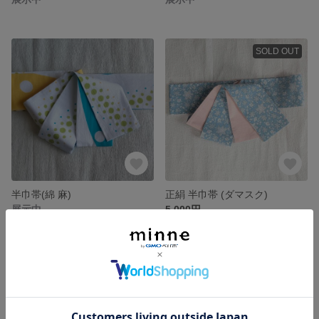
SOLD OUT
半巾帯(綿 麻)
正絹 半巾帯 (ダマスク)
展示中
5,000円
SOLD OUT