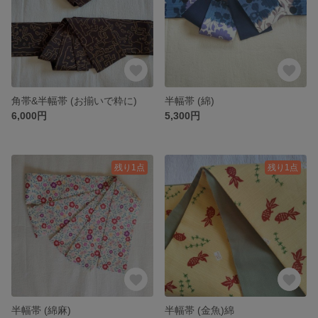
角帯&半幅帯 (お揃いで粋に)
半幅帯 (綿)
6,000円
5,300円
残り1点
残り1点
半幅帯 (綿麻)
半幅帯 (金魚)綿