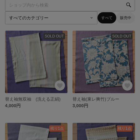
すべて
販売中
SOLD OUT
SOLD OUT
替え袖無双袖 (洗える正絹)
替え袖(東レ爽竹)ブルー
4,000円
3,000円
残り1点
残り1点