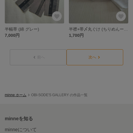
半幅帯 (綿 グレー)
半襟+帯〆丸ぐけ (ちりめんー桧垣)
7,000円
1,700円
前へ
次へ
minne ホーム
OBI-SODE'S GALLERY の作品一覧
minneを知る
minneについて