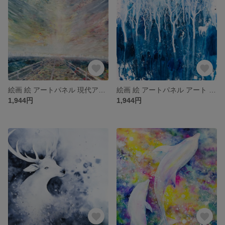
絵画 絵 アートパネル 現代アート インテリア インテリアパネル 雑貨 ロココロ 抽象画 風景画 画家 : MP 作品名：レモンのアフォガート
絵画 絵 アートパネル アート art インテリア インテリアパネル 雑貨 ロココロ 縁起画 鹿 しか シカ 動物 ロココロ 画家 : 平田幸大 作品 : 迷いの先
1,944円
1,944円