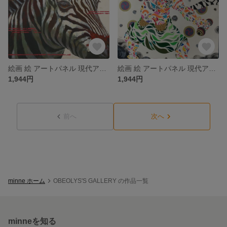
絵画 絵 アートパネル 現代アート インテリア インテリアパネル 雑貨 ロココロ 縁起画 しまうま シマウマ 縞馬 動物 アニマル 馬 画家名 : 園田ゆかり 作品名 : 共存
絵画 絵 アートパネル 現代アート インテリア インテリアパネル 雑貨 ロココロ 縁起画 雷 日本 神 : nob 作品名 : 雷神
1,944円
1,944円
前へ
次へ
minne ホーム
OBEOLYS'S GALLERY の作品一覧
minneを知る