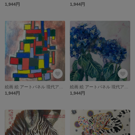
1,944円
1,944円
絵画 絵 アートパネル 現代アート インテリア インテリアパネル 雑貨 ロココロ 縁起画 抽象画 画家名 : Mitsuo Ito 作品名 : THE WALL No.1
絵画 絵 アートパネル 現代アート インテリア インテリアパネル 雑貨 ロココロ 縁起画 紫陽花 あじさい アジサイ 花 画家名 : 園田ゆかり 作品名 : 雨過天晴
1,944円
1,944円