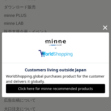
ダウンロード販売
minne PLUS
minne LAB
販売支援企画・イベント
読みもの
minneとものづくりと
minne学習帖
ニュース
minneの本
企業の方へ
広告出稿について
大口注文について