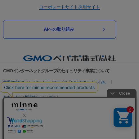
コーポレートサイト
採用サイト
AIへの取り組み
GMOインターネットグループのセキュリティ事業について
世界初総合ネットセキュリティサービス「GMOセキュリティ24」
パスワード漏洩診断
Webサイトリスク診断
セキュリティ相談AIチャットボット
実在証明・盗聴対策
サイバー攻撃対策（GMOサイバーセキュリティ byイエラエ）
サイバー攻撃対策（GMO Flatt Security）
なりすまし対策
セキュリティ事業の軌跡