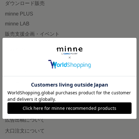
ダウンロード販売
minne PLUS
minne LAB
販売支援企画・イベント
読みもの
minneとものづくりと
minne学習帖
ニュース
minneの本
企業の方へ
広告出稿について
大口注文について