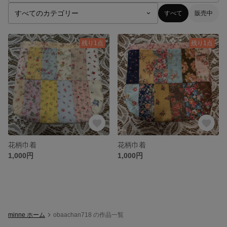
すべて
販売中
残り1点
残り1点
花柄巾着
花柄巾着
1,000円
1,000円
minne ホーム
obaachan718 の作品一覧