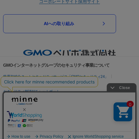
コーポレートサイト
採用サイト
AIへの取り組み
GMOインターネットグループのセキュリティ事業について
世界初総合ネットセキュリティサービス「GMOセキュリティ24」
パスワード漏洩診断
Webサイトリスク診断
セキュリティ相談AIチャットボット
実在証明・盗聴対策
サイバー攻撃対策（GMOサイバーセキュリティ byイエラエ）
サイバー攻撃対策（GMO Flatt Security）
なりすまし対策
セキュリティ事業の軌跡