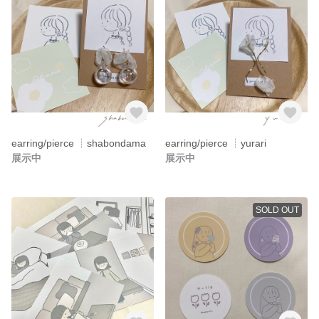
earring/pierce ┊︎shabondama
earring/pierce ┊︎yurari
展示中
展示中
SOLD OUT