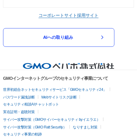
コーポレートサイト
採用サイト
AIへの取り組み
GMOインターネットグループのセキュリティ事業について
世界初総合ネットセキュリティサービス「GMOセキュリティ24」
パスワード漏洩診断
Webサイトリスク診断
セキュリティ相談AIチャットボット
実在証明・盗聴対策
サイバー攻撃対策（GMOサイバーセキュリティ byイエラエ）
サイバー攻撃対策（GMO Flatt Security）
なりすまし対策
セキュリティ事業の軌跡