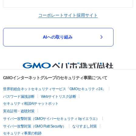
コーポレートサイト
採用サイト
AIへの取り組み
GMOインターネットグループのセキュリティ事業について
世界初総合ネットセキュリティサービス「GMOセキュリティ24」
パスワード漏洩診断
Webサイトリスク診断
セキュリティ相談AIチャットボット
実在証明・盗聴対策
サイバー攻撃対策（GMOサイバーセキュリティ byイエラエ）
サイバー攻撃対策（GMO Flatt Security）
なりすまし対策
セキュリティ事業の軌跡