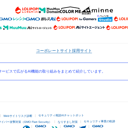
コーポレートサイト
採用サイト
ービスで広がるAI機能の取り組みをまとめて紹介しています。
セキュリティ相談AIチャットボット
Webサイトリスク診断
セキュリティ事業の軌跡
サイバー攻撃対策（GMO Flatt Security）
なりすまし対策