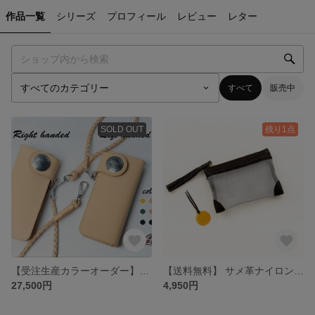
作品一覧
シリーズ
プロフィール
レビュー
レター
すべて
販売中
SOLD OUT
残り1点
【受注生産カラーオーダー】ベースレザーコンチョロングウォレット
【送料無料】 サメ革ナイロンメッシュ ポーチ小【ブラック シルバー】／お守りコイン入り／シャーク／百貨店モデル
27,500円
4,950円