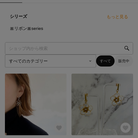
シリーズ
もっと見る
6
点
🎀リボン🎀series
すべて
販売中