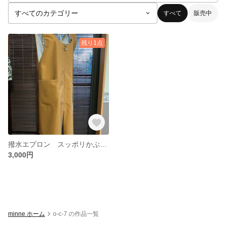
すべて
販売中
残り1点
撥水エプロン スッポリかぶれて着脱が楽
3,000円
minne ホーム
o-c-7 の作品一覧