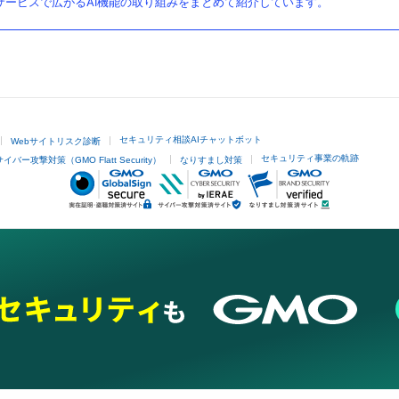
ービスで広がるAI機能の取り組みをまとめて紹介しています。
セキュリティ相談AIチャットボット
Webサイトリスク診断
セキュリティ事業の軌跡
サイバー攻撃対策（GMO Flatt Security）
なりすまし対策