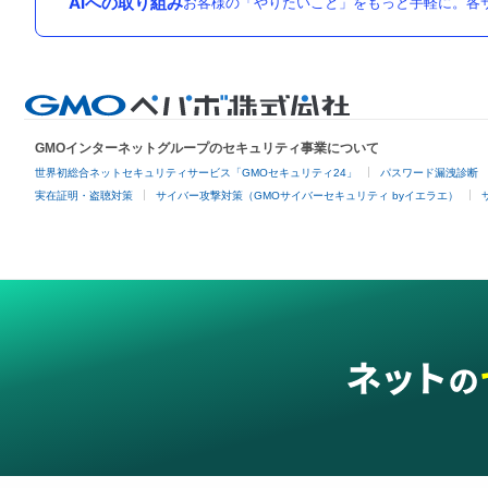
AIへの取り組み
お客様の「やりたいこと」をもっと手軽に。各サ
GMOインターネットグループのセキュリティ事業について
世界初総合ネットセキュリティサービス「GMOセキュリティ24」
パスワード漏洩診断
実在証明・盗聴対策
サイバー攻撃対策（GMOサイバーセキュリティ byイエラエ）