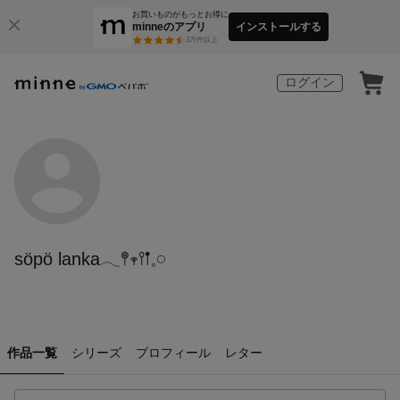
お買いものがもっとお得に
minneのアプリ
インストールする
3
万件以上
ログイン
söpö lanka𓂃𖤣𖥧𖥣𖡡𓈒𓏸
作品一覧
シリーズ
プロフィール
レター