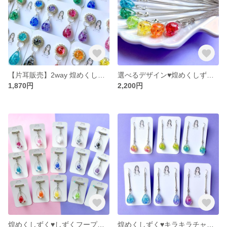
【片耳販売】2way 煌めくしずく♥クリスタルドームビジューの耳飾り
選べるデザイン♥煌めくしずくの首飾り
1,870円
2,200円
煌めくしずく♥しずくフープの首飾り
煌めくしずく♥キラキラチャームの耳飾り（グラデーションカラー）