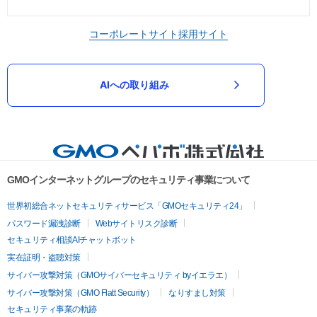
コーポレートサイト
採用サイト
AIへの取り組み
GMOインターネットグループのセキュリティ事業について
世界初総合ネットセキュリティサービス「GMOセキュリティ24」
パスワード漏洩診断
Webサイトリスク診断
セキュリティ相談AIチャットボット
実在証明・盗聴対策
サイバー攻撃対策（GMOサイバーセキュリティ byイエラエ）
サイバー攻撃対策（GMO Flatt Security）
なりすまし対策
セキュリティ事業の軌跡