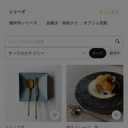
シリーズ
もっと見る
1
点
0
点
2
点
幾何学シリーズ
金継ぎ・蒔絵テクシリーズ
オブジェ花瓶
すべて
販売中
スクエア皿
縄文ドレープ 皿