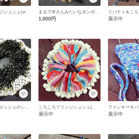
ころころフリンジシュシュ(viola:B)
まるで羊さんみたいなポンポンシュシュ
1,000円
展示中
レースと水玉クロッシェのシュシュ（Black)
ころころフリンジシュシュ(薄rainbow)
展示中
展示中