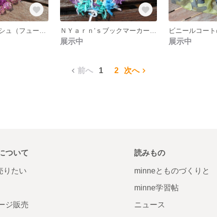
モロッコ風シュシュ（フューシャピンクB）
ＮＹａｒｎ’ｓブックマーカー（blue-hanabi）
展示中
展示中
前へ
1
2
次へ
について
読みもの
で売りたい
minneとものづくりと
minne学習帖
ージ販売
ニュース