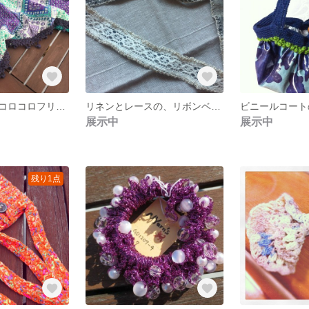
エスニックな、コロコロフリンジストール（blue)
リネンとレースの、リボンベルト(チェック）
展示中
展示中
残り1点