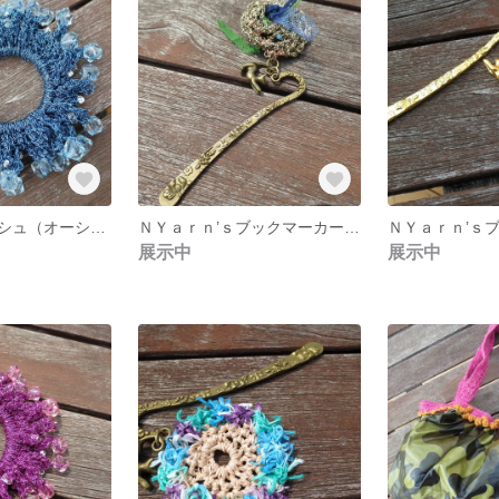
モロッコ風シュシュ（オーシャンブルー）
ＮＹａｒｎ’ｓブックマーカー（エスニック）
展示中
展示中