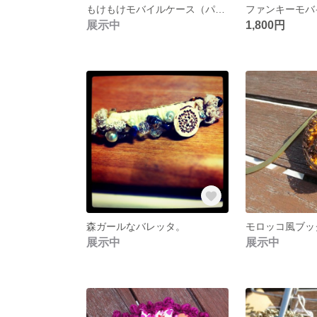
もけもけモバイルケース（パープル）
展示中
1,800円
森ガールなバレッタ。
展示中
展示中