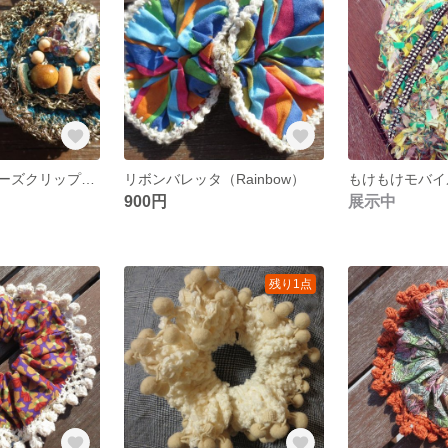
モロッコ風シューズクリップ（ターコイズブルー）
リボンバレッタ（Rainbow）
900円
展示中
残り1点