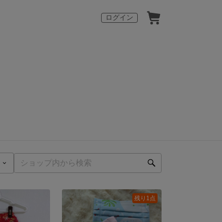
ログイン
残り1点