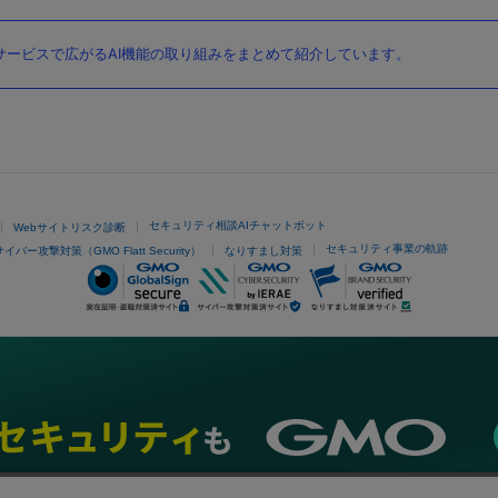
ービスで広がるAI機能の取り組みをまとめて紹介しています。
セキュリティ相談AIチャットボット
Webサイトリスク診断
セキュリティ事業の軌跡
サイバー攻撃対策（GMO Flatt Security）
なりすまし対策