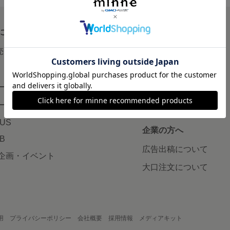
について
読みもの
で売りたい
minneとものづくりと
minne学習帖
ージ販売
ニュース
ード販売
minneの本
LUS
企業の方へ
AB
広告出稿について
企画・イベント
大口注文について
用
プライバシーポリシー
会社概要
採用情報
メディアキット