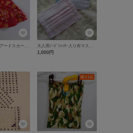
パンツつきティアードスカート110サイズ
大人用ﾉｰｽﾞﾌｨｯﾀｰ入り布マスク 2枚組
1,000円
残り1点