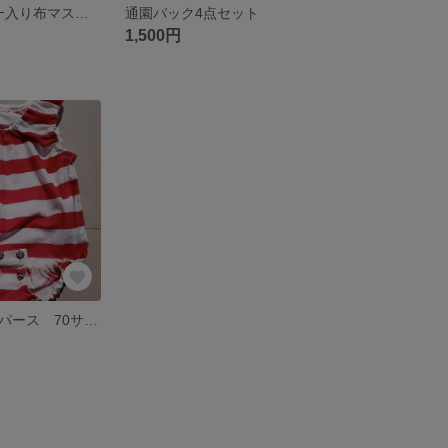
子供用ﾉｰｽﾞﾌｨｯﾀｰ入り布マスク 3枚セット
通園バック4点セット
1,500円
手縫い女児ロンパース 70サイズ