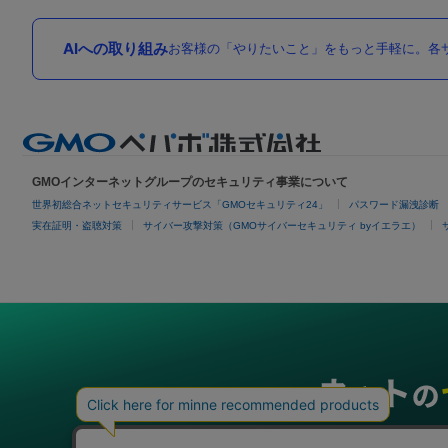
AIへの取り組み
お客様の「やりたいこと」をもっと手軽に。各サ
GMOインターネットグループのセキュリティ事業について
世界初総合ネットセキュリティサービス「GMOセキュリティ24」
パスワード漏洩診断
実在証明・盗聴対策
サイバー攻撃対策（GMOサイバーセキュリティ byイエラエ）