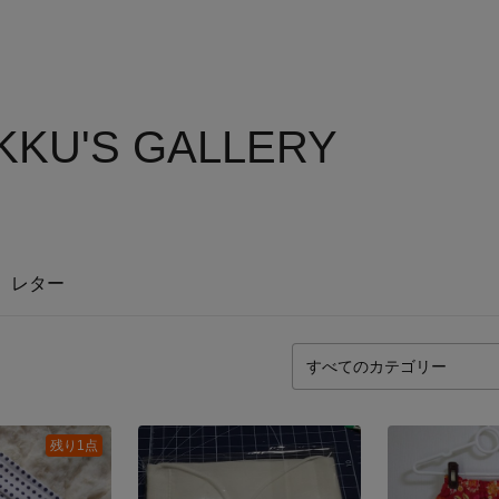
KU'S GALLERY
レター
残り1点