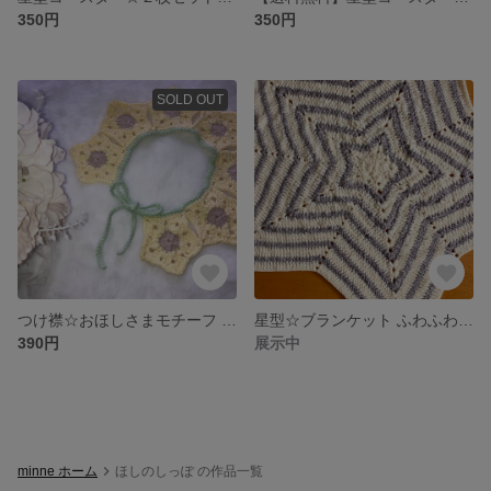
350円
350円
SOLD OUT
つけ襟☆おほしさまモチーフ 向日葵
星型☆ブランケット ふわふわモール
390円
展示中
minne ホーム
ほしのしっぽ の作品一覧