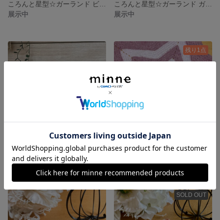
ころんと星型☆ガーランド ビタミンカラー
ころんと星型☆ガーランド ガーリーピンク
展示中
展示中
残り1点
ころんと星型☆ガーランド モノトーン
星型☆ブランケット ラベンダー×パープル
展示中
2,500円
SOLD OUT