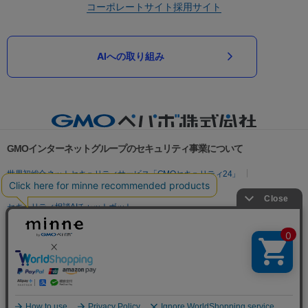
コーポレートサイト
採用サイト
AIへの取り組み
GMOインターネットグループのセキュリティ事業について
世界初総合ネットセキュリティサービス「GMOセキュリティ24」
パスワード漏洩診断
Webサイトリスク診断
セキュリティ相談AIチャットボット
実在証明・盗聴対策
サイバー攻撃対策（GMOサイバーセキュリティ byイエラエ）
サイバー攻撃対策（GMO Flatt Security）
なりすまし対策
セキュリティ事業の軌跡