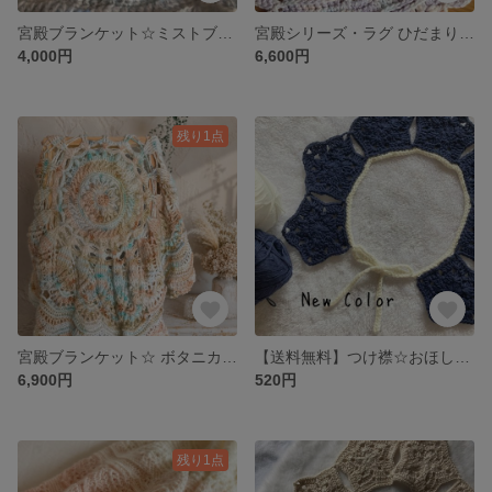
宮殿ブランケット☆ミストブルー 円形約75cm
宮殿シリーズ・ラグ ひだまりパステル 円形約58cm
4,000円
6,600円
残り1点
宮殿ブランケット☆ ボタニカルカラー 円形 約110cm
【送料無料】つけ襟☆おほしさまモチーフ スタイやよだれかけにも♪
6,900円
520円
残り1点