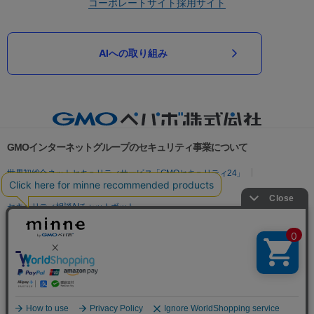
コーポレートサイト
採用サイト
AIへの取り組み
GMOインターネットグループのセキュリティ事業について
世界初総合ネットセキュリティサービス「GMOセキュリティ24」
パスワード漏洩診断
Webサイトリスク診断
セキュリティ相談AIチャットボット
実在証明・盗聴対策
サイバー攻撃対策（GMOサイバーセキュリティ byイエラエ）
サイバー攻撃対策（GMO Flatt Security）
なりすまし対策
セキュリティ事業の軌跡