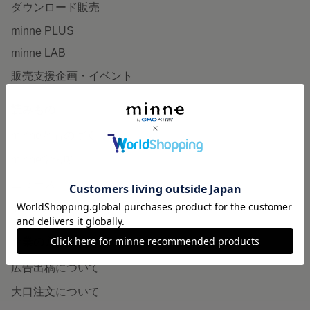
ダウンロード販売
minne PLUS
minne LAB
販売支援企画・イベント
読みもの
minneとものづくりと
minne学習帖
ニュース
minneの本
企業の方へ
広告出稿について
大口注文について