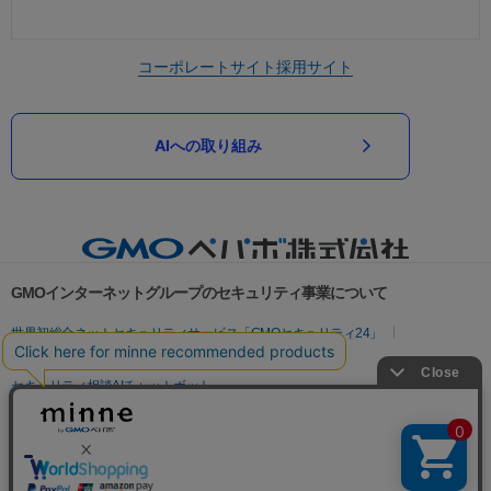
コーポレートサイト
採用サイト
AIへの取り組み
GMOインターネットグループのセキュリティ事業について
世界初総合ネットセキュリティサービス「GMOセキュリティ24」
パスワード漏洩診断
Webサイトリスク診断
セキュリティ相談AIチャットボット
実在証明・盗聴対策
サイバー攻撃対策（GMOサイバーセキュリティ byイエラエ）
サイバー攻撃対策（GMO Flatt Security）
なりすまし対策