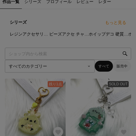
作品一覧
シリーズ
プロフィール
レビュー
レター
シリーズ
もっと見る
3
点
25
点
35
点
レジンアクセサリー シェイカーキーホルダー
ビーズアクセ チャーム
ホイップデコ 硬質トレカケース
すべて
販売中
残り1点
SOLD OUT