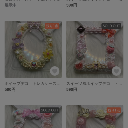
展示中
590円
残り1点
SOLD OUT
ホイップデコ トレカケース B8サイズ 楕円形
スイーツ風ホイップデコ トレカケース B8サイズ ミックスホイップ
590円
590円
SOLD OUT
残り1点